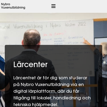
Hoppa
till
innehåll
Lärcenter
Lärcentret är för dig som studerar
på Nybro Vuxenutbildning via en
digital lärplattform, där du får
tillgång till lokaler, handledning och
tekniska hjälpmedel.